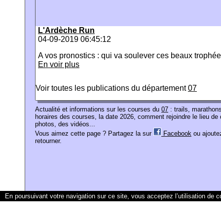
L'Ardèche Run
04-09-2019 06:45:12
A vos pronostics : qui va soulever ces beaux trophé
En voir plus
Voir toutes les publications du département
07
Actualité et informations sur les courses du
07
: trails, marathon
horaires des courses, la date 2026, comment rejoindre le lieu de 
photos, des vidéos...
Vous aimez cette page ? Partagez la sur
Facebook
ou ajoutez
retourner.
En poursuivant votre navigation sur ce site, vous acceptez l’utilisation de