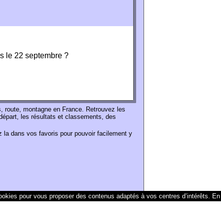
es le 22 septembre ?
s, route, montagne en France. Retrouvez les
départ, les résultats et classements, des
 la dans vos favoris pour pouvoir facilement y
 cookies pour vous proposer des contenus adaptés à vos centres d’intérêts.
En 