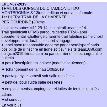
Le 17-07-2019
:
TRAIL DES GORGES DU CHAMBON ET DU
MONTBRONNAIS 13ieme edition et nouvelle formule
1er ULTRA TRAIL DE LA CHARENTE
PERIGOURDINE⬆️80kms
distances autres =42-29-14 et canitrail -marche 14-
Trail qualificatif UTMB parcours certifié ITRA -label
départemental -challenge charente-trail labelisé par le cnosf
developpement durable le sport s'engage
+ label sport responsable decerné par generalisport/ paris
posibilité de s'inscrire en ligne soit sur le site team16vtt.com
ou tgcm2019.ikinoa.com ou par courrier en telechargeant le
bulletin
⏩pas d'inscriptions sur place (marche seulement)
⏩⬆️changement de tarif au 1/08/2019
⏩pasta party le samedi soir salle des fetes
⏩petit dej pour l'ultra salle des fetes
⏩emplacements camping- car et toiles de tente en limités
admis
⏩et surtout...
En voir plus