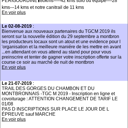
PERIGOURDINE⬆️80kms-----42 kms solo ou equipe----28
kms---14 kms et notre canitrail de 11 kms
En voir plus
Le 02-08-2019
:
Bienvenue aux nouveaux partenaires du TGCM 2019 ils
seront sur la nouvelle édition du 29 septembre a montbron
les producteurs locaux sont un atout et une evidence pour l
'organisation et la meilleure maniére de les mettre en avant
...en attendant on vous attend au stand pour pour vous
preinscrire et tenter de gagner votre inscription offerte sur la
course ce soir au marché de nuit de montbron
En voir plus
Le 21-07-2019
:
TRAIL DES GORGES DU CHAMBON ET DU
MONTBRONNAIS -TGC M 2019 - Inscription en ligne et
covoiturage : ATTENTION CHANGEMENT DE TARIF LE
01/08
PAS D INSCRIPTIONS SUR PLACE LE JOUR DE L
ÉPREUVE sauf MARCHE
En voir plus