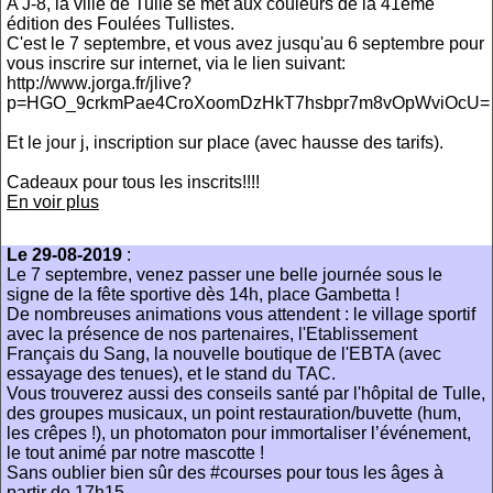
A J-8, la ville de Tulle se met aux couleurs de la 41ème
édition des Foulées Tullistes.
C'est le 7 septembre, et vous avez jusqu'au 6 septembre pour
vous inscrire sur internet, via le lien suivant:
http://www.jorga.fr/jlive?
p=HGO_9crkmPae4CroXoomDzHkT7hsbpr7m8vOpWviOcU=
Et le jour j, inscription sur place (avec hausse des tarifs).
Cadeaux pour tous les inscrits!!!!
En voir plus
Le 29-08-2019
:
Le 7 septembre, venez passer une belle journée sous le
signe de la fête sportive dès 14h, place Gambetta !
De nombreuses animations vous attendent : le village sportif
avec la présence de nos partenaires, l'Etablissement
Français du Sang, la nouvelle boutique de l'EBTA (avec
essayage des tenues), et le stand du TAC.
Vous trouverez aussi des conseils santé par l'hôpital de Tulle,
des groupes musicaux, un point restauration/buvette (hum,
les crêpes !), un photomaton pour immortaliser l’événement,
le tout animé par notre mascotte !
Sans oublier bien sûr des #courses pour tous les âges à
partir de 17h15.