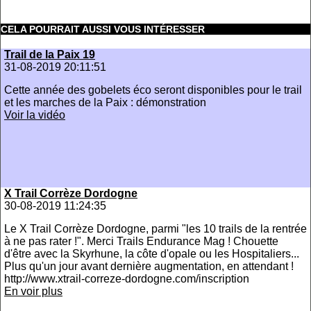
CELA POURRAIT AUSSI VOUS INTÉRESSER
Trail de la Paix 19
31-08-2019 20:11:51
Cette année des gobelets éco seront disponibles pour le trail
et les marches de la Paix : démonstration
Voir la vidéo
X Trail Corrèze Dordogne
30-08-2019 11:24:35
Le X Trail Corrèze Dordogne, parmi "les 10 trails de la rentrée
à ne pas rater !". Merci Trails Endurance Mag ! Chouette
d'être avec la Skyrhune, la côte d'opale ou les Hospitaliers...
Plus qu'un jour avant dernière augmentation, en attendant !
http://www.xtrail-correze-dordogne.com/inscription
En voir plus