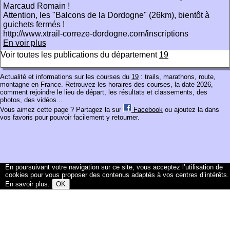
Marcaud Romain !
Attention, les "Balcons de la Dordogne" (26km), bientôt à
guichets fermés !
http://www.xtrail-correze-dordogne.com/inscriptions
En voir plus
Voir toutes les publications du département
19
Actualité et informations sur les courses du
19
: trails, marathons, route,
montagne en France. Retrouvez les horaires des courses, la date 2026,
comment rejoindre le lieu de départ, les résultats et classements, des
photos, des vidéos...
Vous aimez cette page ? Partagez la sur
Facebook
ou ajoutez la dans
vos favoris pour pouvoir facilement y retourner.
En poursuivant votre navigation sur ce site, vous acceptez l’utilisation de
cookies pour vous proposer des contenus adaptés à vos centres d’intérêts.
En savoir plus
.
OK