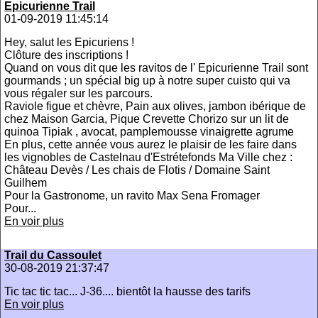
Epicurienne Trail
01-09-2019 11:45:14
Hey, salut les Epicuriens !
Clôture des inscriptions !
Quand on vous dit que les ravitos de l' Epicurienne Trail sont
gourmands ; un spécial big up à notre super cuisto qui va
vous régaler sur les parcours.
Raviole figue et chèvre, Pain aux olives, jambon ibérique de
chez Maison Garcia, Pique Crevette Chorizo sur un lit de
quinoa Tipiak , avocat, pamplemousse vinaigrette agrume
En plus, cette année vous aurez le plaisir de les faire dans
les vignobles de Castelnau d'Estrétefonds Ma Ville chez :
Château Devès / Les chais de Flotis / Domaine Saint
Guilhem
Pour la Gastronome, un ravito Max Sena Fromager
Pour...
En voir plus
Trail du Cassoulet
30-08-2019 21:37:47
Tic tac tic tac... J-36.... bientôt la hausse des tarifs
En voir plus