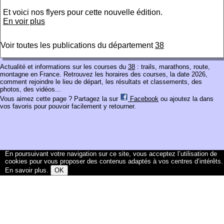
Et voici nos flyers pour cette nouvelle édition.
En voir plus
Voir toutes les publications du département
38
Actualité et informations sur les courses du
38
: trails, marathons, route,
montagne en France. Retrouvez les horaires des courses, la date 2026,
comment rejoindre le lieu de départ, les résultats et classements, des
photos, des vidéos...
Vous aimez cette page ? Partagez la sur
Facebook
ou ajoutez la dans
vos favoris pour pouvoir facilement y retourner.
En poursuivant votre navigation sur ce site, vous acceptez l’utilisation de
cookies pour vous proposer des contenus adaptés à vos centres d’intérêts.
En savoir plus
.
OK