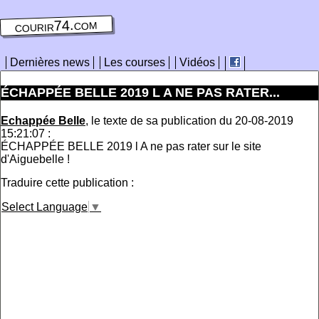
courir74.com
Dernières news
Les courses
Vidéos
ÉCHAPPÉE BELLE 2019 L A NE PAS RATER...
Echappée Belle
, le texte de sa publication du 20-08-2019
15:21:07 :
ÉCHAPPÉE BELLE 2019 l A ne pas rater sur le site
d'Aiguebelle !
Traduire cette publication :
Select Language
▼