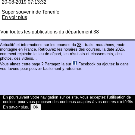
20-08-2019 07:13:32
Super souvenir de Tenerife
En voir plus
Voir toutes les publications du département
38
Actualité et informations sur les courses du
38
: trails, marathons, route,
montagne en France. Retrouvez les horaires des courses, la date 2026,
comment rejoindre le lieu de départ, les résultats et classements, des
photos, des vidéos...
Vous aimez cette page ? Partagez la sur
Facebook
ou ajoutez la dans
vos favoris pour pouvoir facilement y retourner.
En poursuivant votre navigation sur ce site, vous acceptez l’utilisation de
cookies pour vous proposer des contenus adaptés à vos centres d’intérêts.
En savoir plus
.
OK