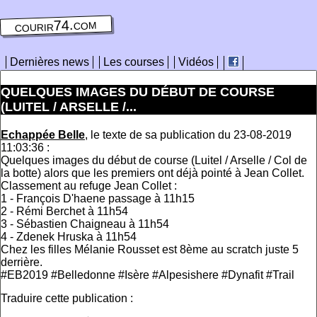
courir74.com
Dernières news
Les courses
Vidéos
QUELQUES IMAGES DU DÉBUT DE COURSE
(LUITEL / ARSELLE /...
Echappée Belle
, le texte de sa publication du 23-08-2019
11:03:36 :
Quelques images du début de course (Luitel / Arselle / Col de
la botte) alors que les premiers ont déjà pointé à Jean Collet.
Classement au refuge Jean Collet :
1 - François D'haene passage à 11h15
2 - Rémi Berchet à 11h54
3 - Sébastien Chaigneau à 11h54
4 - Zdenek Hruska à 11h54
Chez les filles Mélanie Rousset est 8ème au scratch juste 5
derrière.
#EB2019 #Belledonne #Isère #Alpesishere #Dynafit #Trail
Traduire cette publication :