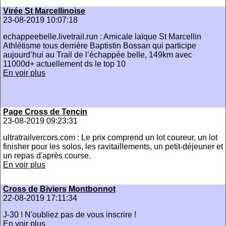
Virée St Marcellinoise
23-08-2019 10:07:18
echappeebelle.livetrail.run : Amicale laïque St Marcellin
Athlétisme tous derrière Baptistin Bossan qui participe
aujourd’hui au Trail de l’échappée belle, 149km avec
11000d+ actuellement ds le top 10
En voir plus
Page Cross de Tencin
23-08-2019 09:23:31
ultratrailvercors.com : Le prix comprend un lot coureur, un lot
finisher pour les solos, les ravitaillements, un petit-déjeuner et
un repas d'après course.
En voir plus
Cross de Biviers Montbonnot
22-08-2019 17:11:34
J-30 ! N'oubliez pas de vous inscrire !
En voir plus