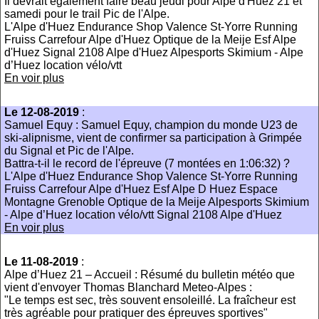
Il devrait également faire beau jeudi pour Alpe d'Huez 21 et
samedi pour le trail Pic de l'Alpe.
L'Alpe d'Huez Endurance Shop Valence St-Yorre Running
Fruiss Carrefour Alpe d'Huez Optique de la Meije Esf Alpe
d'Huez Signal 2108 Alpe d'Huez Alpesports Skimium - Alpe
d’Huez location vélo/vtt
En voir plus
Le 12-08-2019
:
Samuel Equy : Samuel Equy, champion du monde U23 de
ski-alipnisme, vient de confirmer sa participation à Grimpée
du Signal et Pic de l'Alpe.
Battra-t-il le record de l'épreuve (7 montées en 1:06:32) ?
L'Alpe d'Huez Endurance Shop Valence St-Yorre Running
Fruiss Carrefour Alpe d'Huez Esf Alpe D Huez Espace
Montagne Grenoble Optique de la Meije Alpesports Skimium
- Alpe d’Huez location vélo/vtt Signal 2108 Alpe d'Huez
En voir plus
Le 11-08-2019
:
Alpe d’Huez 21 – Accueil : Résumé du bulletin météo que
vient d'envoyer Thomas Blanchard Meteo-Alpes :
"Le temps est sec, très souvent ensoleillé. La fraîcheur est
très agréable pour pratiquer des épreuves sportives"