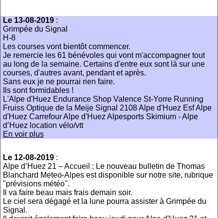
Le 13-08-2019
:
Grimpée du Signal
H-8
Les courses vont bientôt commencer.
Je remercie les 61 bénévoles qui vont m'accompagner tout
au long de la semaine. Certains d'entre eux sont là sur une
courses, d'autres avant, pendant et après.
Sans eux je ne pourrai rien faire.
Ils sont formidables !
L'Alpe d'Huez Endurance Shop Valence St-Yorre Running
Fruiss Optique de la Meije Signal 2108 Alpe d'Huez Esf Alpe
d'Huez Carrefour Alpe d'Huez Alpesports Skimium - Alpe
d’Huez location vélo/vtt
En voir plus
Le 12-08-2019
:
Alpe d’Huez 21 – Accueil : Le nouveau bulletin de Thomas
Blanchard Meteo-Alpes est disponible sur notre site, rubrique
"prévisions météo".
Il va faire beau mais frais demain soir.
Le ciel sera dégagé et la lune pourra assister à Grimpée du
Signal.