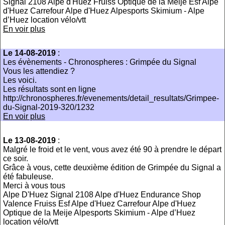
Signal 2108 Alpe d'Huez Fruiss Optique de la Meije Esf Alpe
d'Huez Carrefour Alpe d'Huez Alpesports Skimium - Alpe
d’Huez location vélo/vtt
En voir plus
Le 14-08-2019
:
Les évènements - Chronospheres : Grimpée du Signal
Vous les attendiez ?
Les voici.
Les résultats sont en ligne
http://chronospheres.fr/evenements/detail_resultats/Grimpee-
du-Signal-2019-320/1232
En voir plus
Le 13-08-2019
:
Malgré le froid et le vent, vous avez été 90 à prendre le départ
ce soir.
Grâce à vous, cette deuxième édition de Grimpée du Signal a
été fabuleuse.
Merci à vous tous
Alpe D'Huez Signal 2108 Alpe d'Huez Endurance Shop
Valence Fruiss Esf Alpe d'Huez Carrefour Alpe d'Huez
Optique de la Meije Alpesports Skimium - Alpe d’Huez
location vélo/vtt