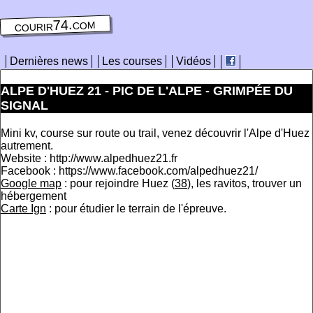
courir74.com
Dernières news
Les courses
Vidéos
ALPE D'HUEZ 21 - PIC DE L'ALPE - GRIMPÉE DU
SIGNAL
Mini kv, course sur route ou trail, venez découvrir l'Alpe d'Huez
autrement.
Website : http://www.alpedhuez21.fr
Facebook : https://www.facebook.com/alpedhuez21/
Google map
: pour rejoindre Huez (
38
), les ravitos, trouver un
hébergement
Carte Ign
: pour étudier le terrain de l'épreuve.