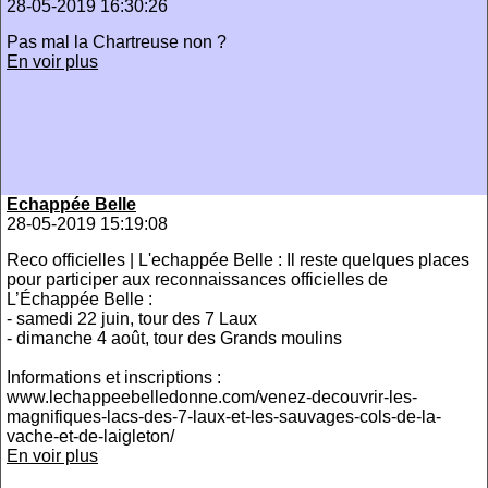
28-05-2019 16:30:26
Pas mal la Chartreuse non ?
En voir plus
Echappée Belle
28-05-2019 15:19:08
Reco officielles | L'echappée Belle : Il reste quelques places
pour participer aux reconnaissances officielles de
L’Échappée Belle :
- samedi 22 juin, tour des 7 Laux
- dimanche 4 août, tour des Grands moulins
Informations et inscriptions :
www.lechappeebelledonne.com/venez-decouvrir-les-
magnifiques-lacs-des-7-laux-et-les-sauvages-cols-de-la-
vache-et-de-laigleton/
En voir plus