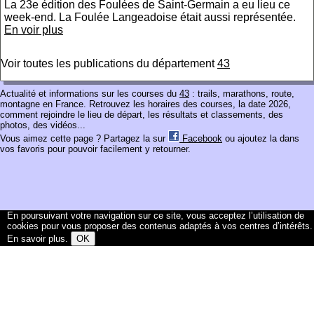
La 23e édition des Foulées de Saint-Germain a eu lieu ce
week-end. La Foulée Langeadoise était aussi représentée.
En voir plus
Voir toutes les publications du département
43
Actualité et informations sur les courses du
43
: trails, marathons, route,
montagne en France. Retrouvez les horaires des courses, la date 2026,
comment rejoindre le lieu de départ, les résultats et classements, des
photos, des vidéos...
Vous aimez cette page ? Partagez la sur
Facebook
ou ajoutez la dans
vos favoris pour pouvoir facilement y retourner.
En poursuivant votre navigation sur ce site, vous acceptez l’utilisation de
cookies pour vous proposer des contenus adaptés à vos centres d’intérêts.
En savoir plus
.
OK