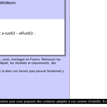
dtrotteurs
c e-run63 – eRun63 :
s, route, montagne en France. Retrouvez les
départ, les résultats et classements, des
 la dans vos favoris pour pouvoir facilement y
 cookies pour vous proposer des contenus adaptés à vos centres d’intérêts.
En 