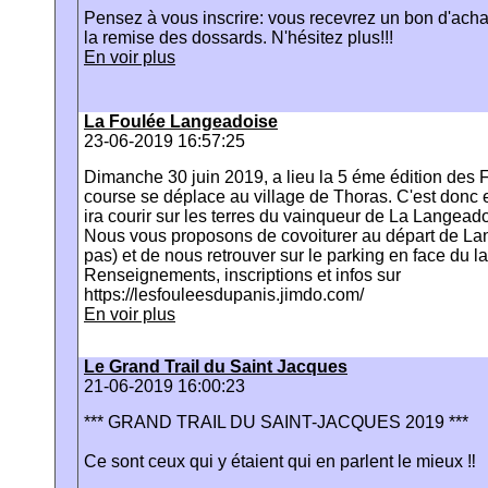
Pensez à vous inscrire: vous recevrez un bon d'achat
la remise des dossards. N'hésitez plus!!!
En voir plus
La Foulée Langeadoise
23-06-2019 16:57:25
Dimanche 30 juin 2019, a lieu la 5 éme édition des 
course se déplace au village de Thoras. C'est donc
ira courir sur les terres du vainqueur de La Langea
Nous vous proposons de covoiturer au départ de La
pas) et de nous retrouver sur le parking en face du l
Renseignements, inscriptions et infos sur
https://lesfouleesdupanis.jimdo.com/
En voir plus
Le Grand Trail du Saint Jacques
21-06-2019 16:00:23
*** GRAND TRAIL DU SAINT-JACQUES 2019 ***
Ce sont ceux qui y étaient qui en parlent le mieux ‼️