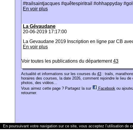
#trailsaintjacques #quêtespiritrail #ohhappyday #gol
En voir plus
La Gévaudane
20-06-2019 17:17:00
La Gevaudane 2019 Inscription en ligne par CB ave
En voir plus
Voir toutes les publications du département
43
Actualité et informations sur les courses du
43
: trails, marathon
horaires des courses, la date 2026, comment rejoindre le lieu de 
photos, des vidéos...
Vous aimez cette page ? Partagez la sur
Facebook
ou ajoutez
retourner.
En poursuivant votre navigation sur ce site, vous acceptez l’utilisation de