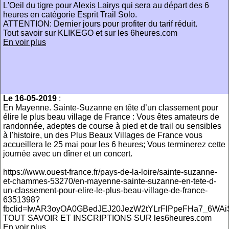
L'Oeil du tigre pour Alexis Lairys qui sera au départ des 6
heures en catégorie Esprit Trail Solo.
ATTENTION: Dernier jours pour profiter du tarif réduit.
Tout savoir sur KLIKEGO et sur les 6heures.com
En voir plus
Le 16-05-2019
:
En Mayenne. Sainte-Suzanne en tête d’un classement pour
élire le plus beau village de France : Vous êtes amateurs de
randonnée, adeptes de course à pied et de trail ou sensibles
à l'histoire, un des Plus Beaux Villages de France vous
accueillera le 25 mai pour les 6 heures; Vous terminerez cette
journée avec un dîner et un concert.
https://www.ouest-france.fr/pays-de-la-loire/sainte-suzanne-
et-chammes-53270/en-mayenne-sainte-suzanne-en-tete-d-
un-classement-pour-elire-le-plus-beau-village-de-france-
6351398?
fbclid=IwAR3oyOA0GBedJEJ20JezW2tYLrFlPpeFHa7_6W
TOUT SAVOIR ET INSCRIPTIONS SUR les6heures.com
En voir plus