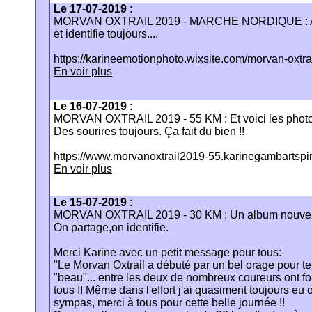
Le 17-07-2019
:
MORVAN OXTRAIL 2019 - MARCHE NORDIQUE : Alb
et identifie toujours....
https://karineemotionphoto.wixsite.com/morvan-oxtra
En voir plus
Le 16-07-2019
:
MORVAN OXTRAIL 2019 - 55 KM : Et voici les photo
Des sourires toujours. Ça fait du bien !!
https://www.morvanoxtrail2019-55.karinegambartspi
En voir plus
Le 15-07-2019
:
MORVAN OXTRAIL 2019 - 30 KM : Un album nouvea
On partage,on identifie.
Merci Karine avec un petit message pour tous:
"Le Morvan Oxtrail a débuté par un bel orage pour t
"beau"... entre les deux de nombreux coureurs ont fo
tous !! Même dans l'effort j'ai quasiment toujours eu 
sympas, merci à tous pour cette belle journée !!