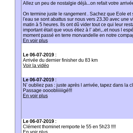
Allez un peu de nostalgie déjà...on refait votre arriv
On termine juste le rangement . Sachez que Eole et s
l'eau se sont abattus sur nous vers 23.30 avec une 
matin à 5 heures. Ils ont dû vider tout ce qui leur rest
important était que vous étiez à l' abri,..et nous l es
moment passé en terre morvandelle en notre compa
En voir plus
Le 06-07-2019
:
Arrivée du dernier finisher du 83 km
Voir la vidéo
Le 06-07-2019
:
N' oubliez pas : juste après l arrivée, tapez dans la c
Passage oooobliiiiigé!!!
En voir plus
Le 06-07-2019
:
Clément thominet remporte le 55 en 5h23 !!!!
En voir plus