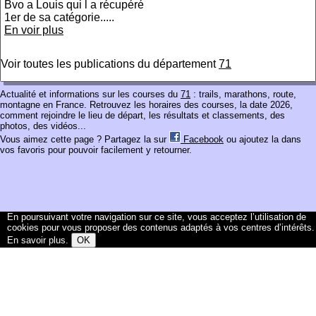
Bvo a Louis qui l a récupéré
1er de sa catégorie.....
En voir plus
Voir toutes les publications du département
71
Actualité et informations sur les courses du
71
: trails, marathons, route,
montagne en France. Retrouvez les horaires des courses, la date 2026,
comment rejoindre le lieu de départ, les résultats et classements, des
photos, des vidéos...
Vous aimez cette page ? Partagez la sur
Facebook
ou ajoutez la dans
vos favoris pour pouvoir facilement y retourner.
En poursuivant votre navigation sur ce site, vous acceptez l’utilisation de
cookies pour vous proposer des contenus adaptés à vos centres d’intérêts.
En savoir plus
.
OK