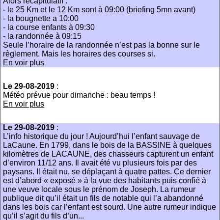
Alors récapitulatif :
- le 25 Km et le 12 Km sont à 09:00 (briefing 5mn avant)
- la bougnette a 10:00
- la course enfants à 09:30
- la randonnée à 09:15
Seule l’horaire de la randonnée n’est pas la bonne sur le
règlement. Mais les horaires des courses si.
En voir plus
Le 29-08-2019
:
Météo prévue pour dimanche : beau temps !
En voir plus
Le 29-08-2019
:
L’info historique du jour ! Aujourd’hui l’enfant sauvage de
LaCaune. En 1799, dans le bois de la BASSINE à quelques
kilomètres de LACAUNE, des chasseurs capturent un enfant
d’environ 11/12 ans. Il avait été vu plusieurs fois par des
paysans. Il était nu, se déplaçant à quatre pattes. Ce dernier
est d’abord « exposé » à la vue des habitants puis confié à
une veuve locale sous le prénom de Joseph. La rumeur
publique dit qu’il était un fils de notable qui l’a abandonné
dans les bois car l’enfant est sourd. Une autre rumeur indique
qu’il s’agit du fils d’un...