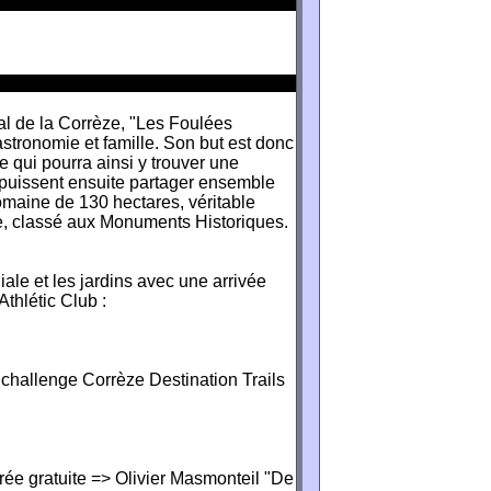
l de la Corrèze, "Les Foulées
astronomie et famille. Son but est donc
 qui pourra ainsi y trouver une
s puissent ensuite partager ensemble
omaine de 130 hectares, véritable
e, classé aux Monuments Historiques.
ale et les jardins avec une arrivée
thlétic Club :
"challenge Corrèze Destination Trails
trée gratuite => Olivier Masmonteil "De