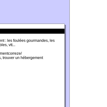
ent : les foulées gourmandes, les
es, vtt...
ementcorreze/
tos, trouver un hébergement