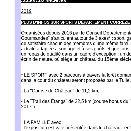
ACCÈS AUX ARCHIVES
2019
PLUS D'INFOS SUR SPORTS DÉPARTEMENT CORRÈZE
Organisées depuis 2016 par le Conseil Départementa
Gourmandes" s'articulent autour de 3 axes* : sport, g
de satisfaire chacun des membres d'une même famille
activité adaptée à son âge et à ses goûts et que tou
un repas de qualité dans un cadre d'exception : un d
écrin de nature, où siège un château du 15ème siècl
* LE SPORT avec 2 parcours à travers la forêt domani
dans la cour du château seront proposés par le Tulle A
- La "Course du Château" de 11,2 km,
- Le "Trail des Étangs" de 22,5 km (course bonus du 
2017").
* LA FAMILLE avec :
- l'exposition estivale présentée dans le château - en