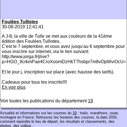
Foulées Tullistes
30-08-2019 12:41:41
A J-8, la ville de Tulle se met aux couleurs de la 41ème
édition des Foulées Tullistes.
C'est le 7 septembre, et vous avez jusqu'au 6 septembre pour
vous inscrire sur internet, via le lien suivant:
http://www.jorga.fr/jlive?
p=HGO_9crkmPae4CroXoomDzHkT7hsbpr7m8vOpWviOcU=
Et le jour j, inscription sur place (avec hausse des tarifs).
Cadeaux pour tous les inscrits!!!!
En voir plus
Voir toutes les publications du département
19
Actualité et informations sur les courses du
19
: trails, marathons, route,
montagne en France. Retrouvez les horaires des courses, la date 2026,
comment rejoindre le lieu de départ, les résultats et classements, des
photos, des vidéos...