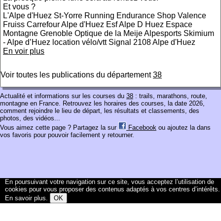
Et vous ?
L'Alpe d'Huez St-Yorre Running Endurance Shop Valence
Fruiss Carrefour Alpe d'Huez Esf Alpe D Huez Espace
Montagne Grenoble Optique de la Meije Alpesports Skimium
- Alpe d’Huez location vélo/vtt Signal 2108 Alpe d'Huez
En voir plus
Voir toutes les publications du département
38
Actualité et informations sur les courses du
38
: trails, marathons, route,
montagne en France. Retrouvez les horaires des courses, la date 2026,
comment rejoindre le lieu de départ, les résultats et classements, des
photos, des vidéos...
Vous aimez cette page ? Partagez la sur
Facebook
ou ajoutez la dans
vos favoris pour pouvoir facilement y retourner.
En poursuivant votre navigation sur ce site, vous acceptez l’utilisation de
cookies pour vous proposer des contenus adaptés à vos centres d’intérêts.
En savoir plus
.
OK