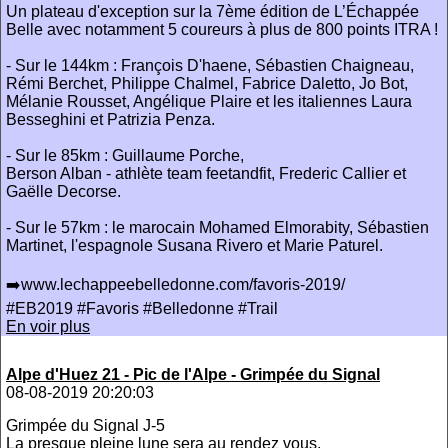
Un plateau d'exception sur la 7ème édition de L’Échappée
Belle avec notamment 5 coureurs à plus de 800 points ITRA !
- Sur le 144km : François D'haene, Sébastien Chaigneau,
Rémi Berchet, Philippe Chalmel, Fabrice Daletto, Jo Bot,
Mélanie Rousset, Angélique Plaire et les italiennes Laura
Besseghini et Patrizia Penza.
- Sur le 85km : Guillaume Porche,
Berson Alban - athlète team feetandfit, Frederic Callier et
Gaëlle Decorse.
- Sur le 57km : le marocain Mohamed Elmorabity, Sébastien
Martinet, l'espagnole Susana Rivero et Marie Paturel.
➡️www.lechappeebelledonne.com/favoris-2019/
#EB2019 #Favoris #Belledonne #Trail
En voir plus
Alpe d'Huez 21 - Pic de l'Alpe - Grimpée du Signal
08-08-2019 20:20:03
Grimpée du Signal J-5
La presque pleine lune sera au rendez vous.