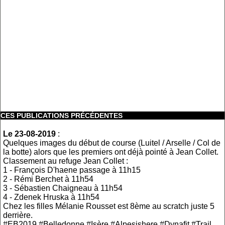
CES PUBLICATIONS PRÉCÉDENTES
Le 23-08-2019
:
Quelques images du début de course (Luitel / Arselle / Col de
la botte) alors que les premiers ont déjà pointé à Jean Collet.
Classement au refuge Jean Collet :
1 - François D'haene passage à 11h15
2 - Rémi Berchet à 11h54
3 - Sébastien Chaigneau à 11h54
4 - Zdenek Hruska à 11h54
Chez les filles Mélanie Rousset est 8ème au scratch juste 5
derrière.
#EB2019 #Belledonne #Isère #Alpesishere #Dynafit #Trail