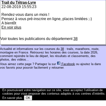
Trail du Tétras-Lyre
22-08-2019 15:55:23
Rendez-vous dans un mois !
Pensez à vous pré-inscrire en ligne, places limitées ;-)
A bientôt
En voir plus
Voir toutes les publications du département
38
Actualité et informations sur les courses du
38
: trails, marathons, route,
montagne en France. Retrouvez les horaires des courses, la date 2026,
comment rejoindre le lieu de départ, les résultats et classements, des
photos, des vidéos...
Vous aimez cette page ? Partagez la sur
Facebook
ou ajoutez la dans
vos favoris pour pouvoir facilement y retourner.
En poursuivant votre navigation sur ce site, vous acceptez l’utilisation de
cookies pour vous proposer des contenus adaptés à vos centres d’intérêts.
En savoir plus
.
OK