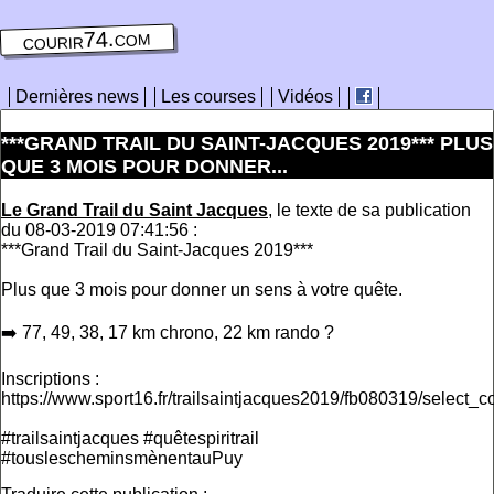
courir74.com
Dernières news
Les courses
Vidéos
***GRAND TRAIL DU SAINT-JACQUES 2019*** PLUS
QUE 3 MOIS POUR DONNER...
Le Grand Trail du Saint Jacques
, le texte de sa publication
du 08-03-2019 07:41:56 :
***Grand Trail du Saint-Jacques 2019***
Plus que 3 mois pour donner un sens à votre quête.
➡️ 77, 49, 38, 17 km chrono, 22 km rando ?
Inscriptions :
https://www.sport16.fr/trailsaintjacques2019/fb080319/select_c
#trailsaintjacques #quêtespiritrail
#touslescheminsmènentauPuy