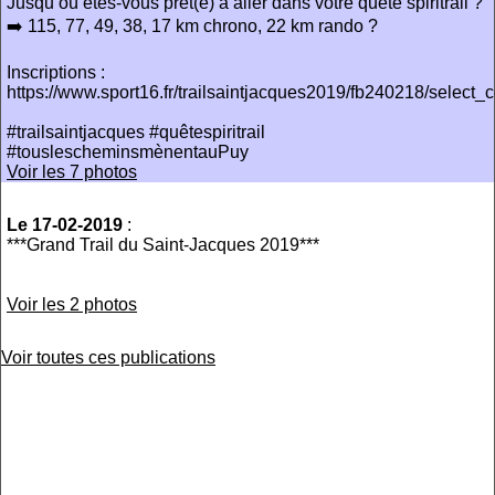
Jusqu’où êtes-vous prêt(e) à aller dans votre quête spiritrail ?
➡️ 115, 77, 49, 38, 17 km chrono, 22 km rando ?
Inscriptions :
https://www.sport16.fr/trailsaintjacques2019/fb240218/select_
#trailsaintjacques #quêtespiritrail
#touslescheminsmènentauPuy
Voir les 7 photos
Le 17-02-2019
:
***Grand Trail du Saint-Jacques 2019***
Voir les 2 photos
Voir toutes ces publications