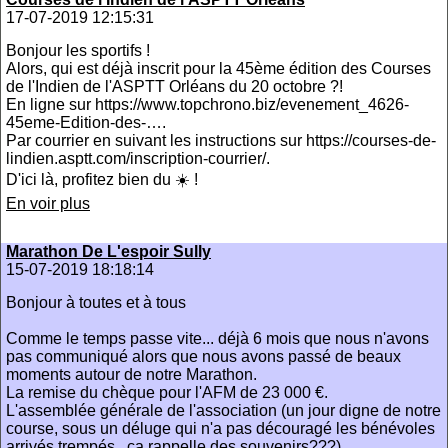
17-07-2019 12:15:31
Bonjour les sportifs !
Alors, qui est déjà inscrit pour la 45ème édition des Courses
de l'Indien de l'ASPTT Orléans du 20 octobre ?!
En ligne sur https://www.topchrono.biz/evenement_4626-
45eme-Edition-des-….
Par courrier en suivant les instructions sur https://courses-de-
lindien.asptt.com/inscription-courrier/.
D'ici là, profitez bien du ☀️ !
En voir plus
Marathon De L'espoir Sully
15-07-2019 18:18:14
Bonjour à toutes et à tous
Comme le temps passe vite... déjà 6 mois que nous n'avons
pas communiqué alors que nous avons passé de beaux
moments autour de notre Marathon.
La remise du chèque pour l'AFM de 23 000 €.
L'assemblée générale de l'association (un jour digne de notre
course, sous un déluge qui n'a pas découragé les bénévoles
arrivés trempés...ça rappelle des souvenirs???)