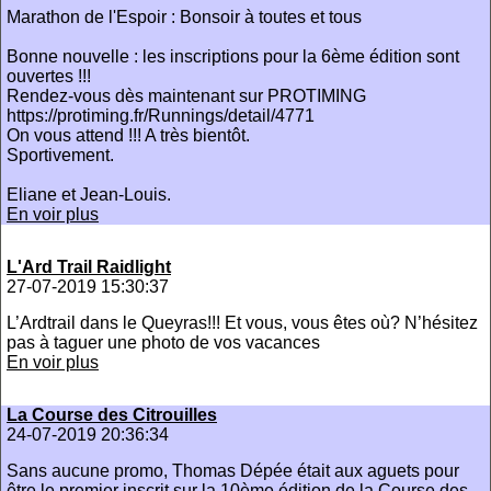
Marathon de l'Espoir : Bonsoir à toutes et tous
Bonne nouvelle : les inscriptions pour la 6ème édition sont
ouvertes !!!
Rendez-vous dès maintenant sur PROTIMING
https://protiming.fr/Runnings/detail/4771
On vous attend !!! A très bientôt.
Sportivement.
Eliane et Jean-Louis.
En voir plus
L'Ard Trail Raidlight
27-07-2019 15:30:37
L’Ardtrail dans le Queyras!!! Et vous, vous êtes où? N’hésitez
pas à taguer une photo de vos vacances
En voir plus
La Course des Citrouilles
24-07-2019 20:36:34
Sans aucune promo, Thomas Dépée était aux aguets pour
être le premier inscrit sur la 10ème édition de la Course des