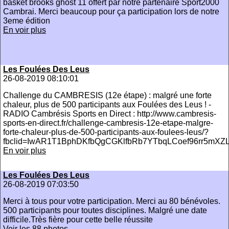
basket brooks ghost 11 offert par notre partenaire Sport2000
Cambrai. Merci beaucoup pour ça participation lors de notre
3eme édition
En voir plus
Les Foulées Des Leus
26-08-2019 08:10:01
Challenge du CAMBRESIS (12e étape) : malgré une forte
chaleur, plus de 500 participants aux Foulées des Leus ! -
RADIO Cambrésis Sports en Direct : http://www.cambresis-
sports-en-direct.fr/challenge-cambresis-12e-etape-malgre-
forte-chaleur-plus-de-500-participants-aux-foulees-leus/?
fbclid=IwAR1T1BphDKfbQgCGKlfbRb7YTbqLCoef96rr5mXZ
En voir plus
Les Foulées Des Leus
26-08-2019 07:03:50
Merci à tous pour votre participation. Merci au 80 bénévoles.
500 participants pour toutes disciplines. Malgré une date
difficile.Très fière pour cette belle réussite
Voir les 88 photos