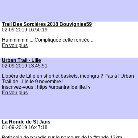
Trail Des Sorcières 2018 Bouvignies59
02-09-2019 16:50:19
Hummmmm ....Compliquée cette rentrée ...
En voir plus
Urban Trail - Lille
02-09-2019 13:45:51
L'opéra de Lille en short et baskets, incongru ? Pas à l'Urban
Trail de Lille le 9 novembre !
Inscrivez-vous : https://urbantraildelille.fr/
En voir plus
La Ronde de St Jans
01-09-2019 16:47:18
Petit coin de paradis sur le parcours de la #rando 13km.