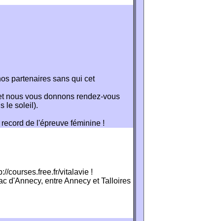
os partenaires sans qui cet
 et nous vous donnons rendez-vous
 le soleil).
 record de l'épreuve féminine !
//courses.free.fr/vitalavie !
lac d'Annecy, entre Annecy et Talloires