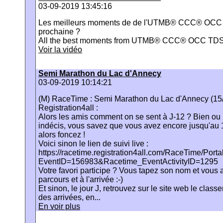
03-09-2019 13:45:16
Les meilleurs moments de de l'UTMB® CCC® OCC T
prochaine ?
All the best moments from UTMB® CCC® OCC TDS®
Voir la vidéo
Semi Marathon du Lac d'Annecy
03-09-2019 10:14:21
(M) RaceTime : Semi Marathon du Lac d'Annecy (15
Registration4all :
Alors les amis comment on se sent à J-12 ? Bien ou b
indécis, vous savez que vous avez encore jusqu'au 
alors foncez !
Voici sinon le lien de suivi live :
https://racetime.registration4all.com/RaceTime/Por
EventID=156983&Racetime_EventActivityID=1295
Votre favori participe ? Vous tapez son nom et vous
parcours et à l'arrivée :-)
Et sinon, le jour J, retrouvez sur le site web le clas
des arrivées, en...
En voir plus