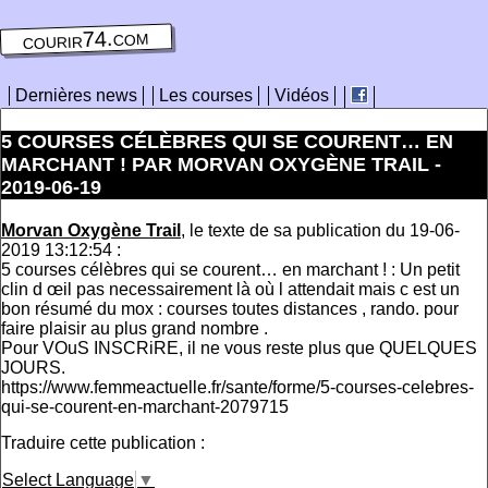
courir74.com
Dernières news
Les courses
Vidéos
5 COURSES CÉLÈBRES QUI SE COURENT… EN
MARCHANT ! PAR MORVAN OXYGÈNE TRAIL -
2019-06-19
Morvan Oxygène Trail
, le texte de sa publication du 19-06-
2019 13:12:54 :
5 courses célèbres qui se courent… en marchant ! : Un petit
clin d œil pas necessairement là où l attendait mais c est un
bon résumé du mox : courses toutes distances , rando. pour
faire plaisir au plus grand nombre .
Pour VOuS INSCRiRE, il ne vous reste plus que QUELQUES
JOURS.
https://www.femmeactuelle.fr/sante/forme/5-courses-celebres-
qui-se-courent-en-marchant-2079715
Traduire cette publication :
Select Language
▼