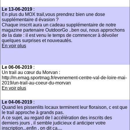
Le 13-06-2019
:
En plus du MOX trail,vous prendrez bien une dose
supplémentaire d évasion ?
Chaque inscrit aura un cadeau supplémentaire de notre
magazine partenaire OutdoorGo ..ben oui, nous approchons
de la date : il est venu le temps de commencer à dévoiler
quelques surprises et nouveautés.
En voir plus
Le 06-06-2019
:
Un trail au cœur du Morvan :
http://m.emag.sportmag.fr/evenement-centre-val-de-loire-mai-
2019/un-trail-au-coeur-du-morvan
En voir plus
Le 04-06-2019
:
Quand les pissenlits locaux terminent leur floraison, c est que
le trail approche à grands pas.
A ce sujet, au regard de l accélération des inscrits des
derniers jours , il semble judicieux d anticiper votre
inscription...enfin , on dit ça....