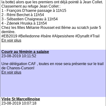
la botte) alors que les premiers ont déjà pointé à Jean Collet.
Classement au refuge Jean Collet :
1 - François D'haene passage à 11h15
2 - Rémi Berchet à 11h54
3 - Sébastien Chaigneau à 11h54
4 - Zdenek Hruska à 11h54
Chez les filles Mélanie Rousset est 8ème au scratch juste 5
derrière.
#EB2019 #Belledonne #Isère #Alpesishere #Dynafit #Trail
En voir plus
Courir au féminin a salaise
23-08-2019 10:11:52
Une délégation CAF , toutes en rose sera présente sur le trail
de Chanos-Curson!
En voir plus
Virée St Marcellinoise
23-08-2019 10:07:18