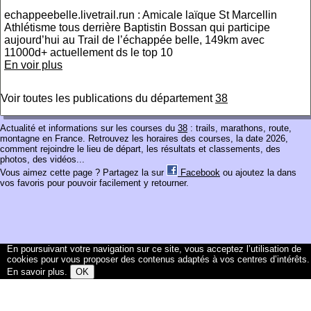
echappeebelle.livetrail.run : Amicale laïque St Marcellin
Athlétisme tous derrière Baptistin Bossan qui participe
aujourd’hui au Trail de l’échappée belle, 149km avec
11000d+ actuellement ds le top 10
En voir plus
Voir toutes les publications du département
38
Actualité et informations sur les courses du
38
: trails, marathons, route,
montagne en France. Retrouvez les horaires des courses, la date 2026,
comment rejoindre le lieu de départ, les résultats et classements, des
photos, des vidéos...
Vous aimez cette page ? Partagez la sur
Facebook
ou ajoutez la dans
vos favoris pour pouvoir facilement y retourner.
En poursuivant votre navigation sur ce site, vous acceptez l’utilisation de
cookies pour vous proposer des contenus adaptés à vos centres d’intérêts.
En savoir plus
.
OK